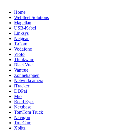
Home
Webfleet Solutions
Magellan
USB-Kabel
Linksys
Netgear
T-Com
Vodafone
Viofo
Thinkware
BlackVue
Vantrue
Zonnekappen
Netwerkcamera
iTracker
DDPai
Mio
Road Eyes
Nextbase
TomTom Truck
Navigon
TrueCam
Xblitz