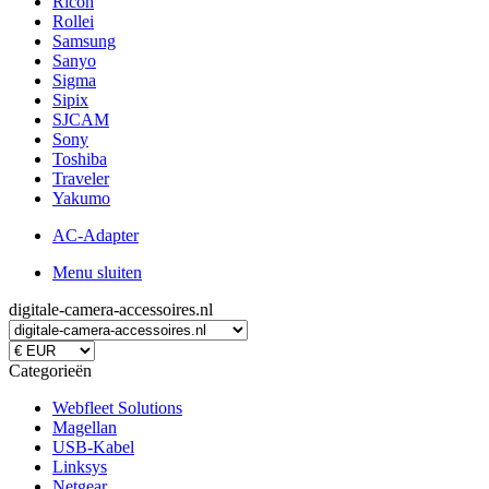
Ricoh
Rollei
Samsung
Sanyo
Sigma
Sipix
SJCAM
Sony
Toshiba
Traveler
Yakumo
AC-Adapter
Menu sluiten
digitale-camera-accessoires.nl
Categorieën
Webfleet Solutions
Magellan
USB-Kabel
Linksys
Netgear