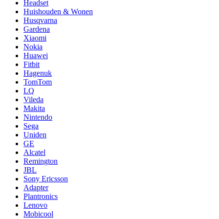
Headset
Huishouden & Wonen
Husqvarna
Gardena
Xiaomi
Nokia
Huawei
Fitbit
Hagenuk
TomTom
LQ
Vileda
Makita
Nintendo
Sega
Uniden
GE
Alcatel
Remington
JBL
Sony Ericsson
Adapter
Plantronics
Lenovo
Mobicool