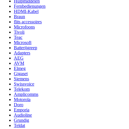
Hulpmiddelen
Fernbedienungen
HDMI-Kabel
Braun
flits accessoires
Microfoons
Tivoli
Teac
Microsoft
Batterijgreep
Adapters
AEG
AVM
Elmeg
Gigaset
Siemens
Swissvoice
Telekom
Amplicomms
Motorola
Doro
Emporia
Audioline
Grundig
Teldat