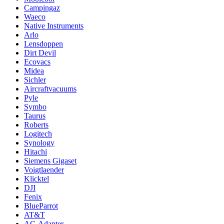
Campingaz
Waeco
Native Instruments
Arlo
Lensdoppen
Dirt Devil
Ecovacs
Midea
Sichler
Aircraftvacuums
Pyle
Symbo
Taurus
Roberts
Logitech
Synology
Hitachi
Siemens Gigaset
Voigtlaender
Klicktel
DJI
Fenix
BlueParrot
AT&T
AC-Adapter