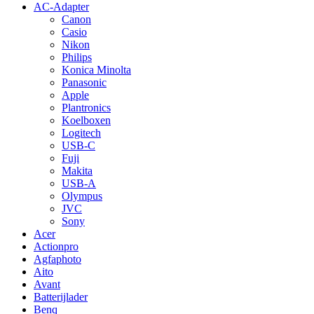
AC-Adapter
Canon
Casio
Nikon
Philips
Konica Minolta
Panasonic
Apple
Plantronics
Koelboxen
Logitech
USB-C
Fuji
Makita
USB-A
Olympus
JVC
Sony
Acer
Actionpro
Agfaphoto
Aito
Avant
Batterijlader
Benq