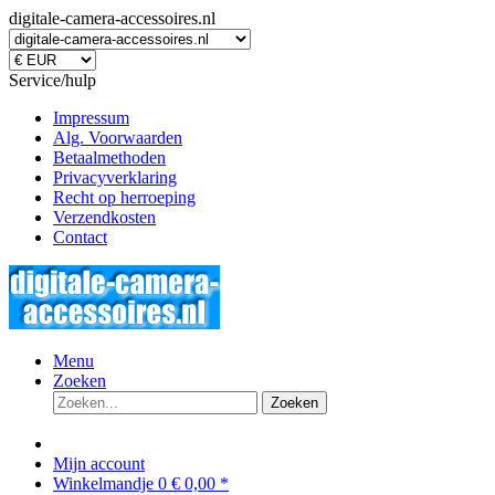
digitale-camera-accessoires.nl
Service/hulp
Impressum
Alg. Voorwaarden
Betaalmethoden
Privacyverklaring
Recht op herroeping
Verzendkosten
Contact
Menu
Zoeken
Zoeken
Mijn account
Winkelmandje
0
€ 0,00 *