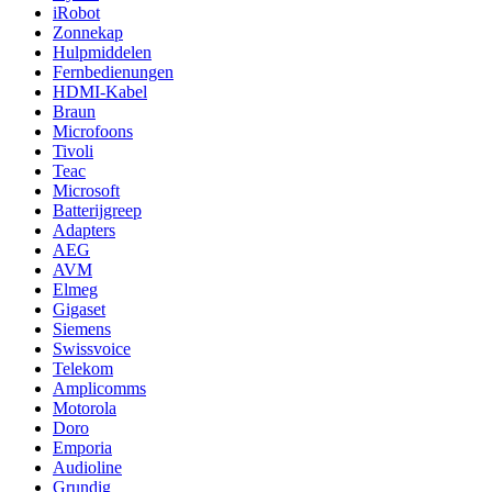
iRobot
Zonnekap
Hulpmiddelen
Fernbedienungen
HDMI-Kabel
Braun
Microfoons
Tivoli
Teac
Microsoft
Batterijgreep
Adapters
AEG
AVM
Elmeg
Gigaset
Siemens
Swissvoice
Telekom
Amplicomms
Motorola
Doro
Emporia
Audioline
Grundig