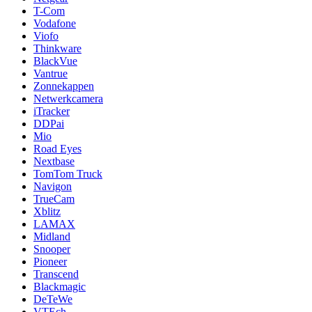
T-Com
Vodafone
Viofo
Thinkware
BlackVue
Vantrue
Zonnekappen
Netwerkcamera
iTracker
DDPai
Mio
Road Eyes
Nextbase
TomTom Truck
Navigon
TrueCam
Xblitz
LAMAX
Midland
Snooper
Pioneer
Transcend
Blackmagic
DeTeWe
VTEch