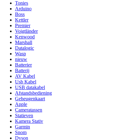
Tonies
Arduino
Boss
Kettler
Premier
Voigtländer
Kenwood
Marshall
Datalogic
Wasp
nieuw
Batterier
Batterij
AV Kabel
Usb Kabel
USB datakabel
Afstandsbediening
Geheugenkaart
Apple
Cameratassen
Statieven
Kamera Stativ
Garmin
Snom
Dyson