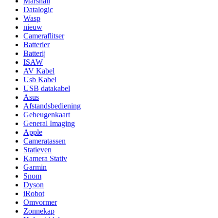
Marshall
Datalogic
Wasp
nieuw
Cameraflitser
Batterier
Batterij
ISAW
AV Kabel
Usb Kabel
USB datakabel
Asus
Afstandsbediening
Geheugenkaart
General Imaging
Apple
Cameratassen
Statieven
Kamera Stativ
Garmin
Snom
Dyson
iRobot
Omvormer
Zonnekap