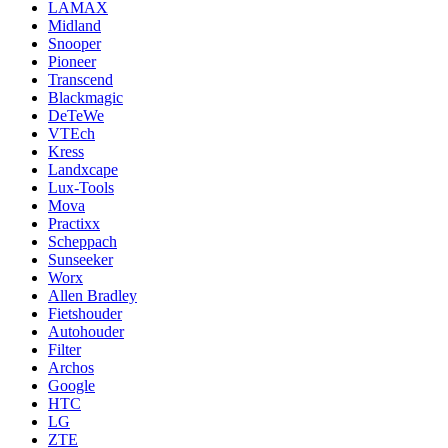
LAMAX
Midland
Snooper
Pioneer
Transcend
Blackmagic
DeTeWe
VTEch
Kress
Landxcape
Lux-Tools
Mova
Practixx
Scheppach
Sunseeker
Worx
Allen Bradley
Fietshouder
Autohouder
Filter
Archos
Google
HTC
LG
ZTE