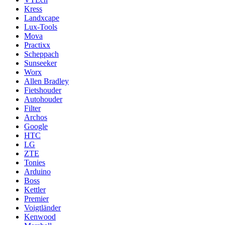
Kress
Landxcape
Lux-Tools
Mova
Practixx
Scheppach
Sunseeker
Worx
Allen Bradley
Fietshouder
Autohouder
Filter
Archos
Google
HTC
LG
ZTE
Tonies
Arduino
Boss
Kettler
Premier
Voigtländer
Kenwood