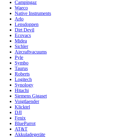
Campingaz
Waeco
Native Instruments
Arlo
Lensdoppen
Dirt Devil
Ecovacs
Midea
Sichler
Aircraftvacuums
Pyle
Symbo
Taurus
Roberts
Logitech
Synology
Hitachi
Siemens Gigaset
Voigtlaender
Klicktel
DJI
Fenix
BlueParrot
AT&T
Akkuladegeräte