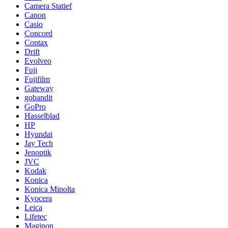
Camera Statief
Canon
Casio
Concord
Contax
Drift
Evolveo
Fuji
Fujifilm
Gateway
gobandit
GoPro
Hasselblad
HP
Hyundai
Jay Tech
Jenoptik
JVC
Kodak
Konica
Konica Minolta
Kyocera
Leica
Lifetec
Maginon