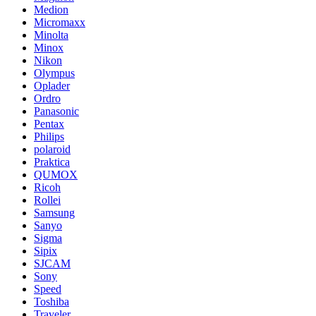
Medion
Micromaxx
Minolta
Minox
Nikon
Olympus
Oplader
Ordro
Panasonic
Pentax
Philips
polaroid
Praktica
QUMOX
Ricoh
Rollei
Samsung
Sanyo
Sigma
Sipix
SJCAM
Sony
Speed
Toshiba
Traveler