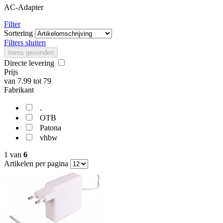
AC-Adapter
Filter
Sortering
Filters sluiten
items gevonden
Directe levering
Prijs
van
7.99
tot
79
Fabrikant
.
OTB
Patona
vhbw
1
van
6
Artikelen per pagina