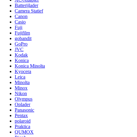
Batterijlader
Camera Statief
Canon
Casio
Fuji
Fujifilm
gobandit
GoPro
JVC
Kodak
Konica
Konica Minolta
Kyocera
Leica
Minolta
Minox
Nikon
Olympus
Oplader
Panasonic
Pentax
polaroid
Praktica
QUMOX