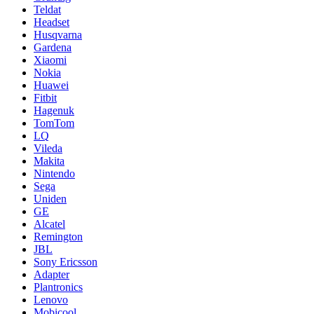
Teldat
Headset
Husqvarna
Gardena
Xiaomi
Nokia
Huawei
Fitbit
Hagenuk
TomTom
LQ
Vileda
Makita
Nintendo
Sega
Uniden
GE
Alcatel
Remington
JBL
Sony Ericsson
Adapter
Plantronics
Lenovo
Mobicool