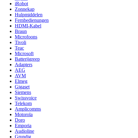
iRobot
Zonnekap
Hulpmiddelen
Fernbedienungen
HDMI-Kabel
Braun
Microfoons
Tivoli
Teac
Microsoft
Batterijgreep
Adapters
AEG
AVM
Elmeg
Gigaset
Siemens
Swissvoice
Telekom
Amplicomms
Motorola
Doro
Emporia
Audioline
Grundig