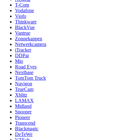
T-Com
Vodafone
Viofo
Thinkware
BlackVue
Vantrue
Zonnekappen
Netwerkcamera
iTracker
DDPai
Mio
Road Eyes
Nextbase
TomTom Truck
Navigon
TrueCam
Xblitz
LAMAX
Midland
Snooper
Pioneer
Transcend
Blackmagic
DeTeWe
VTEch