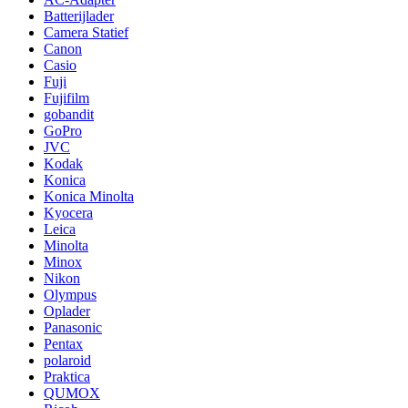
Batterijlader
Camera Statief
Canon
Casio
Fuji
Fujifilm
gobandit
GoPro
JVC
Kodak
Konica
Konica Minolta
Kyocera
Leica
Minolta
Minox
Nikon
Olympus
Oplader
Panasonic
Pentax
polaroid
Praktica
QUMOX