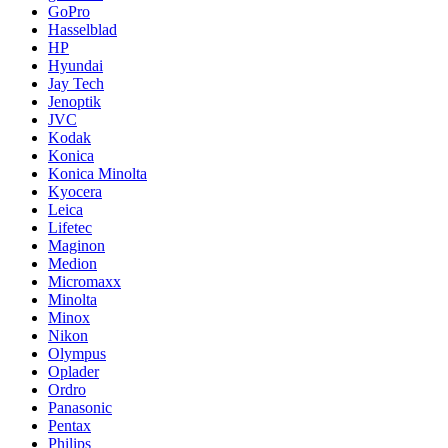
GoPro
Hasselblad
HP
Hyundai
Jay Tech
Jenoptik
JVC
Kodak
Konica
Konica Minolta
Kyocera
Leica
Lifetec
Maginon
Medion
Micromaxx
Minolta
Minox
Nikon
Olympus
Oplader
Ordro
Panasonic
Pentax
Philips