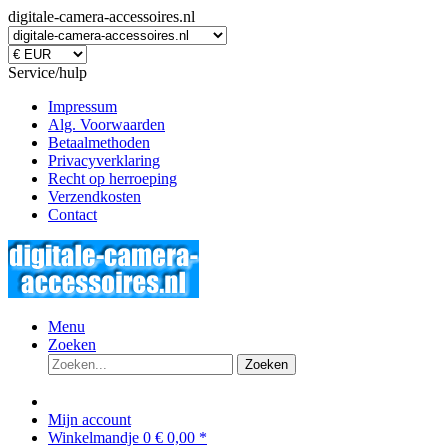
digitale-camera-accessoires.nl
Service/hulp
Impressum
Alg. Voorwaarden
Betaalmethoden
Privacyverklaring
Recht op herroeping
Verzendkosten
Contact
Menu
Zoeken
Zoeken
Mijn account
Winkelmandje
0
€ 0,00 *