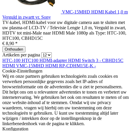
VMC-15MHD HDMI Kabel 1,0 m
Verguld in zwartt vr. Sony
TV-kabel, HDMI-kabel voor uw digitale camera aan te sluiten met
uw plasma-of LCD-TV / Televisie Lengte 1,0 m, Verguld in zwart,
HDTV tot mini-Male naar HDMI Male 1080p als Type: HTC-100,
HTC100, CBHD15C
€ 8,90 *
Onthouden
Artikelen per pagina
HTC-100 HTC100
HDMI-adapter
HDMI Switch 3 -
CBHD15C
HDMI
VMC-15MHD HDMI
RP-CDHM15E-K -
Cookie-Einstellungen
Wij en onze partners gebruiken technologieën zoals cookies en
verwerken persoonlijke gegevens zoals het IP-adres of
browserinformatie om de advertenties die u ziet te personaliseren.
Dit helpt ons om u relevantere advertenties te tonen en verbetert uw
internetervaring. We gebruiken het ook om resultaten te meten of om
onze website-inhoud af te stemmen. Omdat wij uw privacy
waarderen, vragen wij hierbij om uw toestemming om deze
technologieën te gebruiken. U kunt uw toestemming altijd later
wijzigen / intrekken door op de instellingenknop in de
linkerbenedenhoek van de pagina te klikken.
Konfiguration