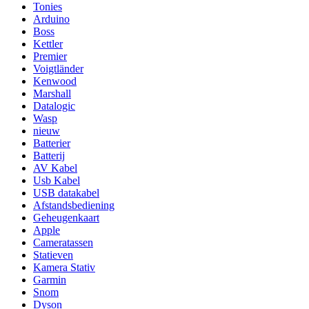
Tonies
Arduino
Boss
Kettler
Premier
Voigtländer
Kenwood
Marshall
Datalogic
Wasp
nieuw
Batterier
Batterij
AV Kabel
Usb Kabel
USB datakabel
Afstandsbediening
Geheugenkaart
Apple
Cameratassen
Statieven
Kamera Stativ
Garmin
Snom
Dyson