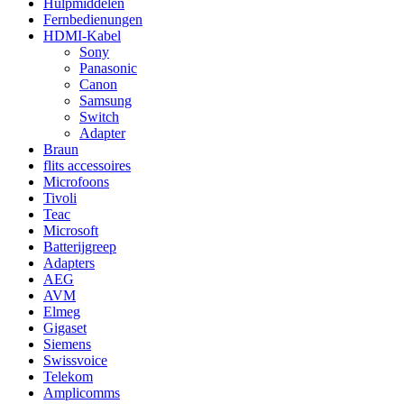
Hulpmiddelen
Fernbedienungen
HDMI-Kabel
Sony
Panasonic
Canon
Samsung
Switch
Adapter
Braun
flits accessoires
Microfoons
Tivoli
Teac
Microsoft
Batterijgreep
Adapters
AEG
AVM
Elmeg
Gigaset
Siemens
Swissvoice
Telekom
Amplicomms