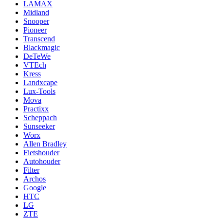
LAMAX
Midland
Snooper
Pioneer
Transcend
Blackmagic
DeTeWe
VTEch
Kress
Landxcape
Lux-Tools
Mova
Practixx
Scheppach
Sunseeker
Worx
Allen Bradley
Fietshouder
Autohouder
Filter
Archos
Google
HTC
LG
ZTE