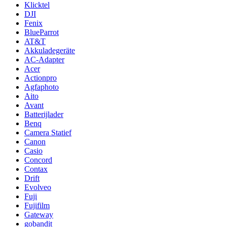
Klicktel
DJI
Fenix
BlueParrot
AT&T
Akkuladegeräte
AC-Adapter
Acer
Actionpro
Agfaphoto
Aito
Avant
Batterijlader
Benq
Camera Statief
Canon
Casio
Concord
Contax
Drift
Evolveo
Fuji
Fujifilm
Gateway
gobandit