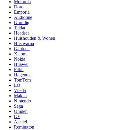
Motorola
Doro
Emporia
Audioline
Grundig
Teldat
Headset
Huishouden & Wonen
Husqvarna
Gardena
Xiaomi
Nokia
Huawei
Fitbit
Hagenuk
TomTom
LQ
Vileda
Makita
Nintendo
Sega
Uniden
GE
Alcatel
Remington