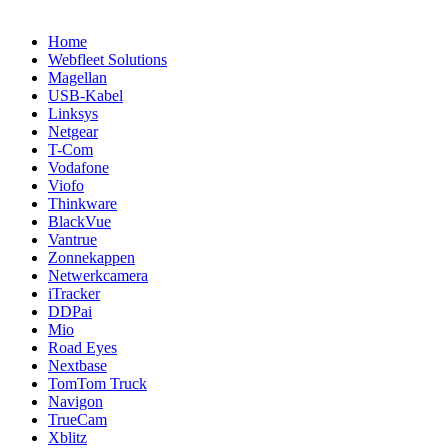
Home
Webfleet Solutions
Magellan
USB-Kabel
Linksys
Netgear
T-Com
Vodafone
Viofo
Thinkware
BlackVue
Vantrue
Zonnekappen
Netwerkcamera
iTracker
DDPai
Mio
Road Eyes
Nextbase
TomTom Truck
Navigon
TrueCam
Xblitz