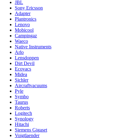
JBL
Sony Ericsson
Adapter
Plantronics
Lenovo
Mobicool
Campingaz
Waeco
Native Instruments
Arlo
Lensdoppen
Dirt Devil
Ecovacs
Midea
Sichler
Aircraftvacuums
Pyle
Symbo
Taurus
Roberts
Logitech
Synology
Hitachi
Siemens Gigaset
Voigtlaender