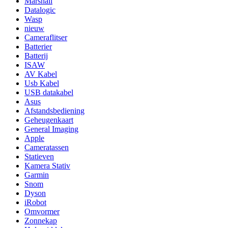
Marshall
Datalogic
Wasp
nieuw
Cameraflitser
Batterier
Batterij
ISAW
AV Kabel
Usb Kabel
USB datakabel
Asus
Afstandsbediening
Geheugenkaart
General Imaging
Apple
Cameratassen
Statieven
Kamera Stativ
Garmin
Snom
Dyson
iRobot
Omvormer
Zonnekap