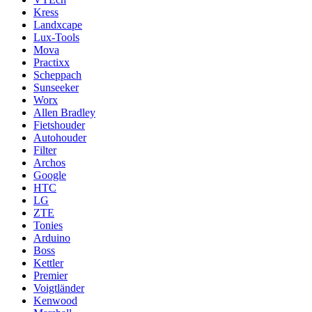
Kress
Landxcape
Lux-Tools
Mova
Practixx
Scheppach
Sunseeker
Worx
Allen Bradley
Fietshouder
Autohouder
Filter
Archos
Google
HTC
LG
ZTE
Tonies
Arduino
Boss
Kettler
Premier
Voigtländer
Kenwood