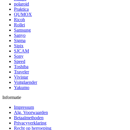
polaroid
Praktica
QUMOX
Ricoh
Rollei
Samsung
Sanyo
Sigma
Sipix
SJCAM
Sony
Speed
Toshiba
Traveler
Vivistar
Voitglaender
Yakumo
Informatie
Impressum
Alg. Voorwaarden
Betaalmethoden
Privacyverklaring
Recht op herroeping