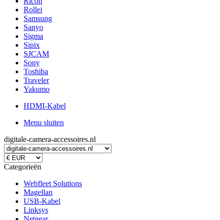
Ricoh
Rollei
Samsung
Sanyo
Sigma
Sipix
SJCAM
Sony
Toshiba
Traveler
Yakumo
HDMI-Kabel
Menu sluiten
digitale-camera-accessoires.nl
Categorieën
Webfleet Solutions
Magellan
USB-Kabel
Linksys
Netgear