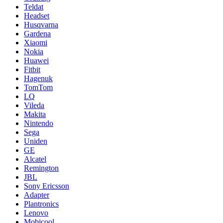
Teldat
Headset
Husqvarna
Gardena
Xiaomi
Nokia
Huawei
Fitbit
Hagenuk
TomTom
LQ
Vileda
Makita
Nintendo
Sega
Uniden
GE
Alcatel
Remington
JBL
Sony Ericsson
Adapter
Plantronics
Lenovo
Mobicool