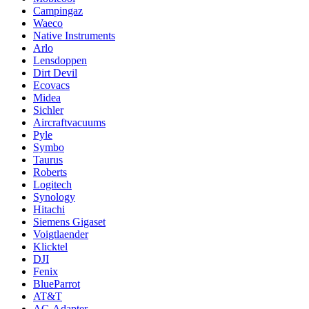
Campingaz
Waeco
Native Instruments
Arlo
Lensdoppen
Dirt Devil
Ecovacs
Midea
Sichler
Aircraftvacuums
Pyle
Symbo
Taurus
Roberts
Logitech
Synology
Hitachi
Siemens Gigaset
Voigtlaender
Klicktel
DJI
Fenix
BlueParrot
AT&T
AC-Adapter