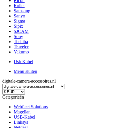
Ricoh
Rollei
Samsung
Sanyo
Sigma
Sipix
SJCAM
Sony
Toshiba
Traveler
Yakumo
Usb Kabel
Menu sluiten
digitale-camera-accessoires.nl
Categorieën
Webfleet Solutions
Magellan
USB-Kabel
Linksys
Netgear