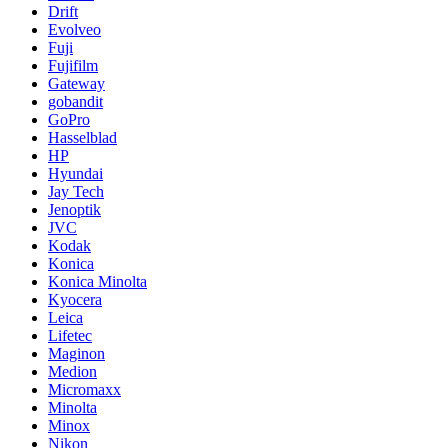
Drift
Evolveo
Fuji
Fujifilm
Gateway
gobandit
GoPro
Hasselblad
HP
Hyundai
Jay Tech
Jenoptik
JVC
Kodak
Konica
Konica Minolta
Kyocera
Leica
Lifetec
Maginon
Medion
Micromaxx
Minolta
Minox
Nikon