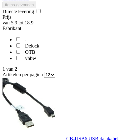
items gevonden
Directe levering
Prijs
van
5.9
tot
18.9
Fabrikant
.
Delock
OTB
vhbw
1
van
2
Artikelen per pagina
CB-USB6 USB datakabel