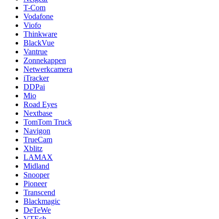
T-Com
Vodafone
Viofo
Thinkware
BlackVue
Vantrue
Zonnekappen
Netwerkcamera
iTracker
DDPai
Mio
Road Eyes
Nextbase
TomTom Truck
Navigon
TrueCam
Xblitz
LAMAX
Midland
Snooper
Pioneer
Transcend
Blackmagic
DeTeWe
VTEch