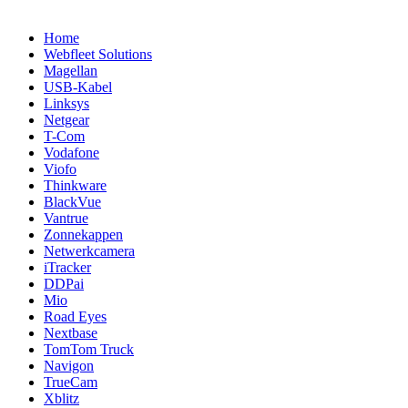
Home
Webfleet Solutions
Magellan
USB-Kabel
Linksys
Netgear
T-Com
Vodafone
Viofo
Thinkware
BlackVue
Vantrue
Zonnekappen
Netwerkcamera
iTracker
DDPai
Mio
Road Eyes
Nextbase
TomTom Truck
Navigon
TrueCam
Xblitz