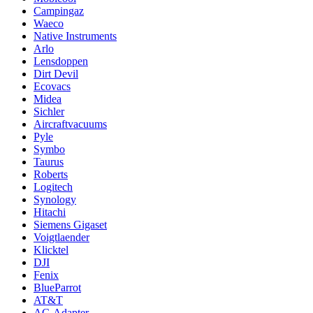
Campingaz
Waeco
Native Instruments
Arlo
Lensdoppen
Dirt Devil
Ecovacs
Midea
Sichler
Aircraftvacuums
Pyle
Symbo
Taurus
Roberts
Logitech
Synology
Hitachi
Siemens Gigaset
Voigtlaender
Klicktel
DJI
Fenix
BlueParrot
AT&T
AC-Adapter