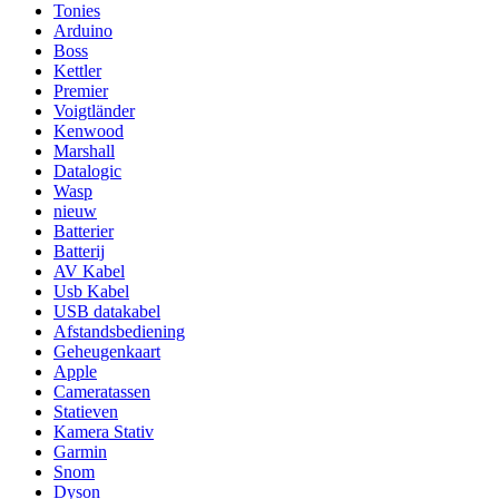
Tonies
Arduino
Boss
Kettler
Premier
Voigtländer
Kenwood
Marshall
Datalogic
Wasp
nieuw
Batterier
Batterij
AV Kabel
Usb Kabel
USB datakabel
Afstandsbediening
Geheugenkaart
Apple
Cameratassen
Statieven
Kamera Stativ
Garmin
Snom
Dyson