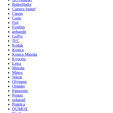
Batterijlader
Camera Statief
Canon
Casio
Fuji
Fujifilm
gobandit
GoPro
JVC
Kodak
Konica
Konica Minolta
Kyocera
Leica
Minolta
Minox
Nikon
Olympus
Oplader
Panasonic
Pentax
polaroid
Praktica
QUMOX