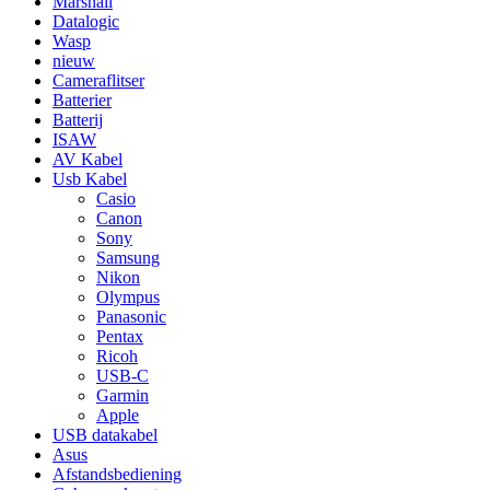
Marshall
Datalogic
Wasp
nieuw
Cameraflitser
Batterier
Batterij
ISAW
AV Kabel
Usb Kabel
Casio
Canon
Sony
Samsung
Nikon
Olympus
Panasonic
Pentax
Ricoh
USB-C
Garmin
Apple
USB datakabel
Asus
Afstandsbediening