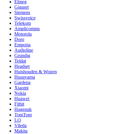
Elmeg
Gigaset
Siemens
Swissvoice
Telekom
Amplicomms
Motorola
Doro
Emporia
Audioline
Grundig
Teldat
Headset
Huishouden & Wonen
Husqvarna
Gardena
Xiaomi
Nokia
Huawei
Fitbit
Hagenuk
TomTom
LQ
Vileda
Makita