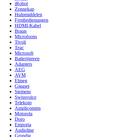
iRobot
Zonnekap
Hulpmiddelen
Fernbedienungen
HDMI-Kabel
Braun
Microfoons
Tivoli
Teac
Microsoft
Batterijgreep
Adapters
AEG
AVM
Elmeg
Gigaset
Siemens
Swissvoice
Telekom
Amplicomms
Motorola
Doro
Emporia
Audioline
Grundig