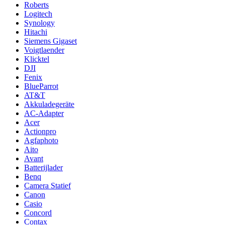
Roberts
Logitech
Synology
Hitachi
Siemens Gigaset
Voigtlaender
Klicktel
DJI
Fenix
BlueParrot
AT&T
Akkuladegeräte
AC-Adapter
Acer
Actionpro
Agfaphoto
Aito
Avant
Batterijlader
Benq
Camera Statief
Canon
Casio
Concord
Contax