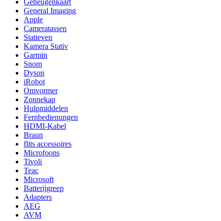
Geheugenkaart
General Imaging
Apple
Cameratassen
Statieven
Kamera Stativ
Garmin
Snom
Dyson
iRobot
Omvormer
Zonnekap
Hulpmiddelen
Fernbedienungen
HDMI-Kabel
Braun
flits accessoires
Microfoons
Tivoli
Teac
Microsoft
Batterijgreep
Adapters
AEG
AVM