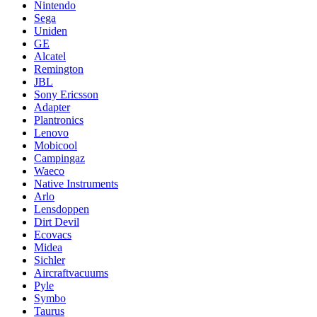
Nintendo
Sega
Uniden
GE
Alcatel
Remington
JBL
Sony Ericsson
Adapter
Plantronics
Lenovo
Mobicool
Campingaz
Waeco
Native Instruments
Arlo
Lensdoppen
Dirt Devil
Ecovacs
Midea
Sichler
Aircraftvacuums
Pyle
Symbo
Taurus