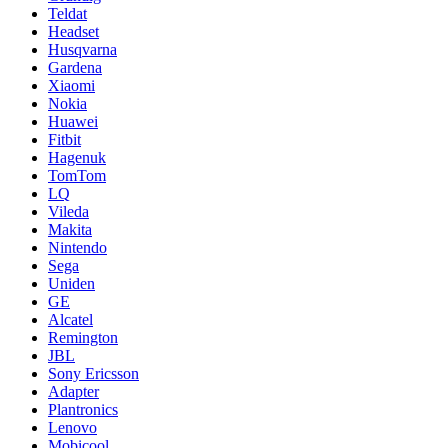
Teldat
Headset
Husqvarna
Gardena
Xiaomi
Nokia
Huawei
Fitbit
Hagenuk
TomTom
LQ
Vileda
Makita
Nintendo
Sega
Uniden
GE
Alcatel
Remington
JBL
Sony Ericsson
Adapter
Plantronics
Lenovo
Mobicool