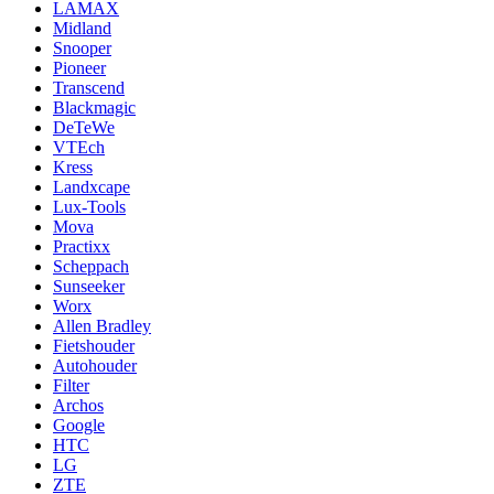
LAMAX
Midland
Snooper
Pioneer
Transcend
Blackmagic
DeTeWe
VTEch
Kress
Landxcape
Lux-Tools
Mova
Practixx
Scheppach
Sunseeker
Worx
Allen Bradley
Fietshouder
Autohouder
Filter
Archos
Google
HTC
LG
ZTE