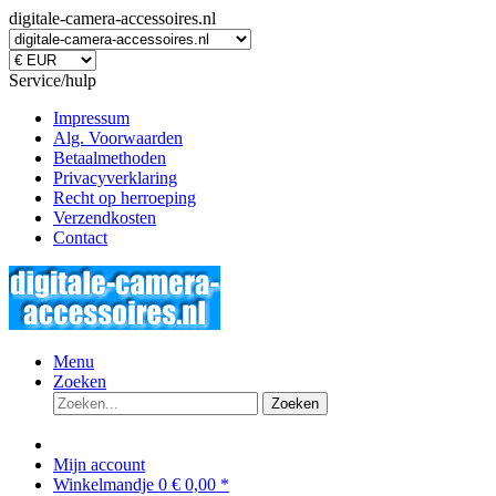
digitale-camera-accessoires.nl
Service/hulp
Impressum
Alg. Voorwaarden
Betaalmethoden
Privacyverklaring
Recht op herroeping
Verzendkosten
Contact
Menu
Zoeken
Zoeken
Mijn account
Winkelmandje
0
€ 0,00 *