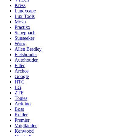
Kress
Landxcape
Lux-Tools
Mova
Practixx
Scheppach
Sunseeker
Worx
Allen Bradley
Fietshouder
Autohouder
Filter
Archos
Google
HTC
LG
ZTE
Tonies
Arduino
Boss
Kettler
Premier
Voigtländer
Kenwood